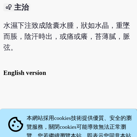
bubble_chart
主治
水濕下注致成陰囊水腫，狀如水晶，重墜
而脹，陰汗時出，或痛或癢，苔薄膩，脈
弦。
English version
本網站採用cookies技術提供優質、安全的瀏
cookie
覽服務，關閉cookies可能導致無法正常瀏
覽。您若繼續瀏覽本站，即表示您同意本站