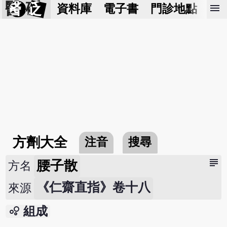
醫 砭
menu
資料庫
電子書
門診地點
預
方劑大全
注音
搜尋
subject
腰子散
方名
《仁齋直指》卷十八
來源
bubble_chart
組成