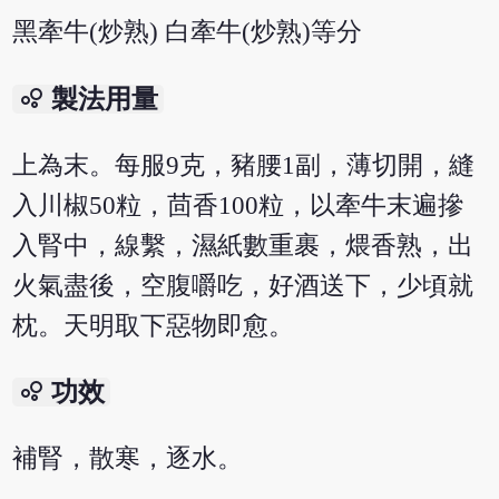
黑牽牛(炒熟) 白牽牛(炒熟)等分
bubble_chart
製法用量
上為末。每服9克，豬腰1副，薄切開，縫
入川椒50粒，茴香100粒，以牽牛末遍摻
入腎中，線繫，濕紙數重裹，煨香熟，出
火氣盡後，空腹嚼吃，好酒送下，少頃就
枕。天明取下惡物即愈。
bubble_chart
功效
補腎，散寒，逐水。