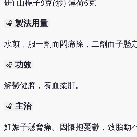
研) 山梔子9克(炒) 薄荷6克
製法用量
bubble_chart
水煎，服一劑而悶痛除，二劑而子懸
功效
bubble_chart
解鬱健脾，養血柔肝。
主治
bubble_chart
妊娠子懸脅痛。因懷抱憂鬱，致胎動