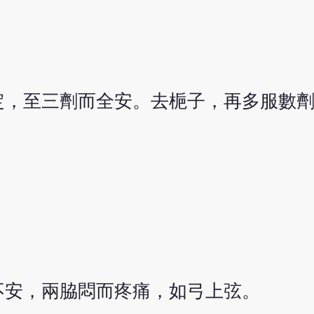
定，至三劑而全安。去梔子，再多服數
不安，兩脇悶而疼痛，如弓上弦。