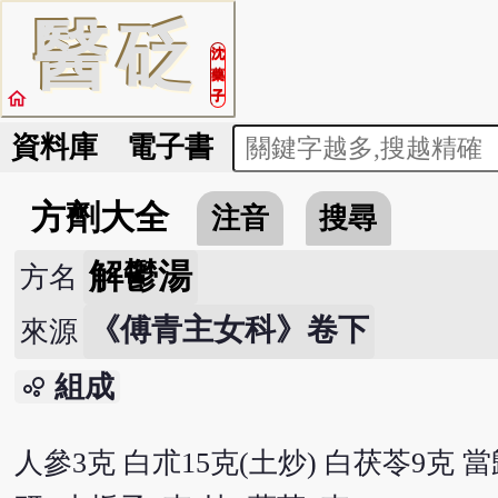
醫
砭
沈
藥
home
子
資料庫
電子書
方劑大全
注音
搜尋
解鬱湯
方名
《傅青主女科》卷下
來源
組成
bubble_chart
人參3克 白朮15克(土炒) 白茯苓9克 當歸