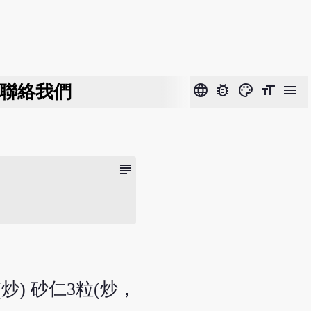
聯絡我們
language
bug_report
color_lens
format_size
menu
subject
(炒) 砂仁3粒(炒，