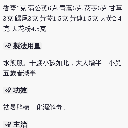
香薷6克 蒲公英6克 青蒿6克 茯苓6克 甘草
3克 歸尾3克 黃芩1.5克 黃連1.5克 大黃2.4
克 天花粉4.5克
bubble_chart
製法用量
水煎服。十歲小孩如此，大人增半，小兒
五歲者減半。
bubble_chart
功效
祛暑辟穢，化濕解毒。
bubble_chart
主治