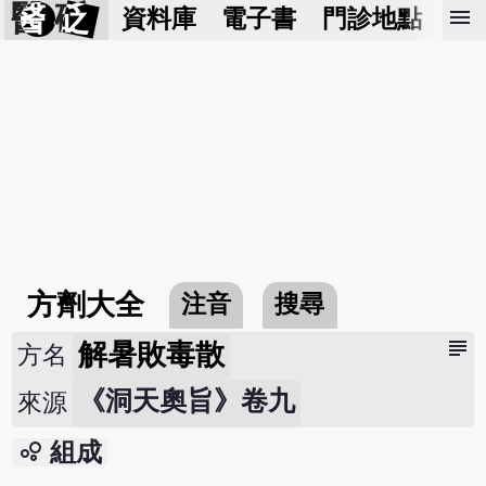
醫 砭
menu
資料庫
電子書
門診地點
預
方劑大全
注音
搜尋
subject
解暑敗毒散
方名
《洞天奧旨》卷九
來源
bubble_chart
組成