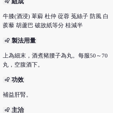
bubble_chart
組成
牛膝(酒浸) 萆薢 杜仲 蓯蓉 菟絲子 防風 白
蒺藜 胡蘆巴 破故紙等分 桂減半
bubble_chart
製法用量
上為細末，酒煮豬腰子為丸。每服50～70
丸，空腹酒下。
bubble_chart
功效
補益肝腎。
bubble_chart
主治