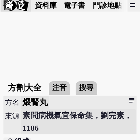
醫 砭
menu
資料庫
電子書
門診地點
預
方劑大全
注音
搜尋
subject
煨腎丸
方名
素問病機氣宜保命集，劉完素，
來源
1186