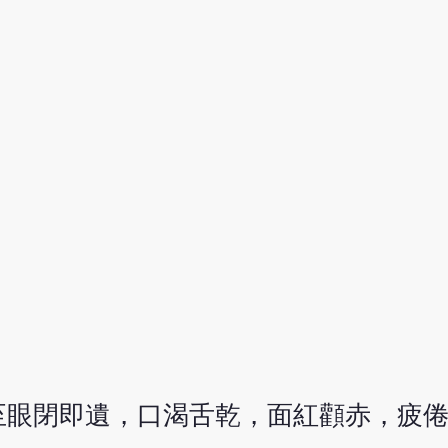
至眼閉即遺，口渴舌乾，面紅顴赤，疲