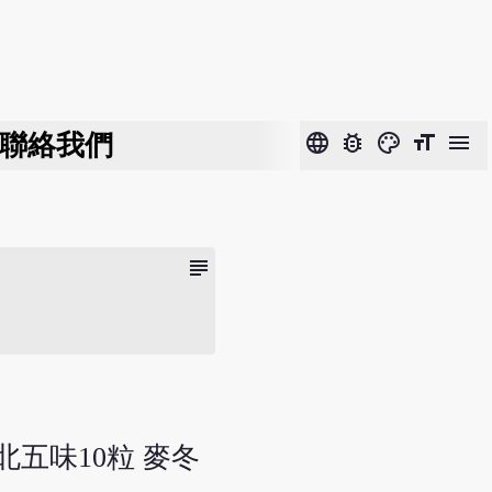
聯絡我們
language
bug_report
color_lens
format_size
menu
subject
 北五味10粒 麥冬