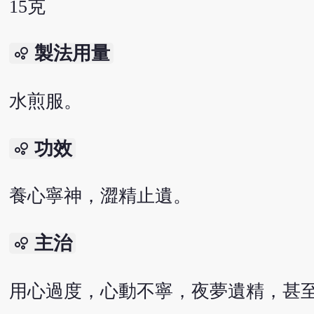
15克
製法用量
bubble_chart
水煎服。
功效
bubble_chart
養心寧神，澀精止遺。
主治
bubble_chart
用心過度，心動不寧，夜夢遺精，甚