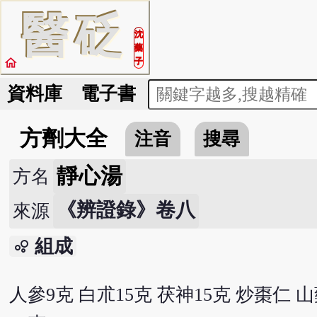
醫
砭
沈
藥
home
子
資料庫
電子書
方劑大全
注音
搜尋
靜心湯
方名
《辨證錄》卷八
來源
組成
bubble_chart
人參9克 白朮15克 茯神15克 炒棗仁 山