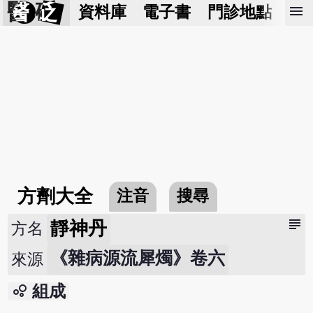
醫 砭
menu
資料庫
電子書
門診地點
預
方劑大全
注音
搜尋
subject
靜神丹
方名
《雜病源流犀燭》卷六
來源
bubble_chart
組成