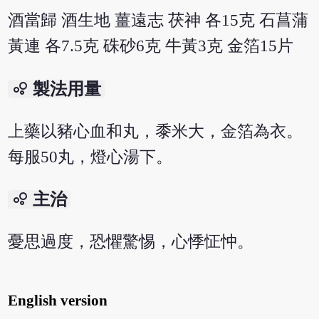
酒當歸 酒生地 薑遠志 茯神 各15克 石菖蒲
黃連 各7.5克 硃砂6克 牛黃3克 金箔15片
bubble_chart
製法用量
上藥以豬心血和丸，黍米大，金箔為衣。
每服50丸，燈心湯下。
bubble_chart
主治
憂思過度，恐懼驚惕，心悸怔忡。
English version