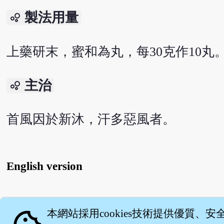
製法用量
bubble_chart
上藥研末，蜜和為丸，每30克作10丸
主治
bubble_chart
首風因於新沐，汗多惡風者。
English version
關
本網站採用cookies技術提供優質、安