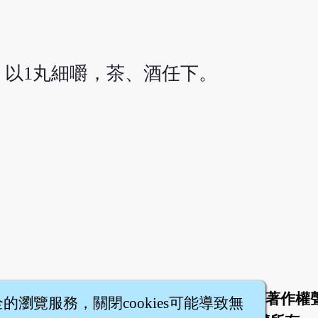
。以1丸細嚼，茶、酒任下。
於
聯絡我們
服務條款
隱私權條款
著作權
|
|
|
|
全的瀏覽服務，關閉cookies可能導致無