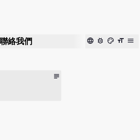
聯絡我們
language
bug_report
color_lens
format_size
menu
subject