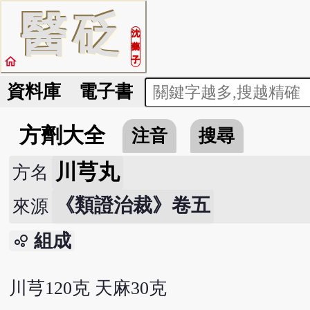
醫
砭
沈
藥
home
子
資料庫
電子書
方劑大全
注音
搜尋
川芎丸
方名
《類證治裁》卷五
來源
組成
bubble_chart
川芎120克 天麻30克