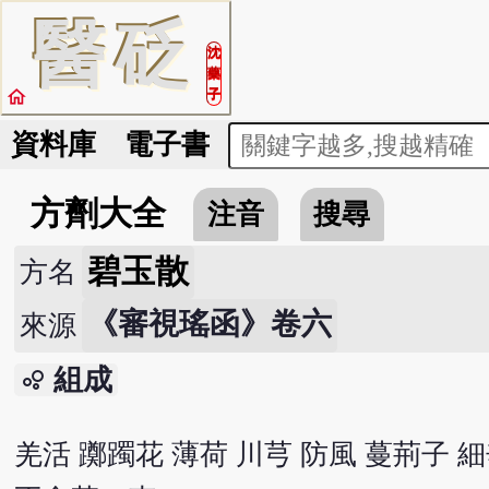
醫
砭
沈
藥
home
子
資料庫
電子書
方劑大全
注音
搜尋
碧玉散
方名
《審視瑤函》卷六
來源
組成
bubble_chart
羌活 躑躅花 薄荷 川芎 防風 蔓荊子 細辛