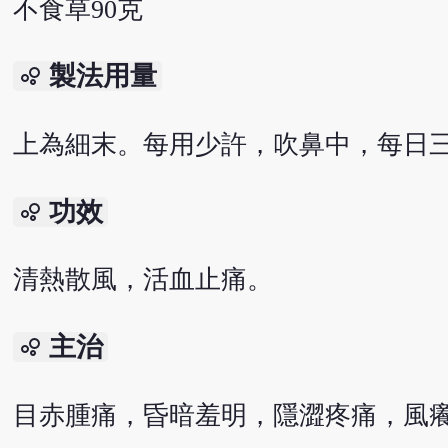
不食草90克
製法用量
bubble_chart
上為細末。每用少許，吹鼻中，每日
功效
bubble_chart
清熱散風，活血止痛。
主治
bubble_chart
目赤腫痛，昏暗羞明，隱澀疼痛，風