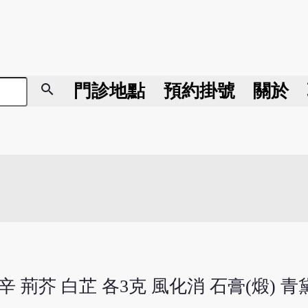
search
門診地點
預約掛號
關於
 荊芥 白芷 各3克 風化消 石膏(煅) 青黛