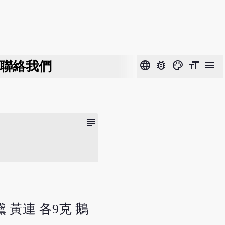
聯絡我們
language
bug_report
color_lens
format_size
menu
subject
 黃連 各9克 鵝