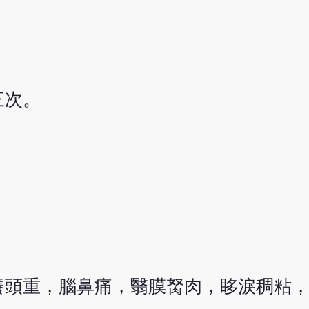
三次。
癢頭重，腦鼻痛，翳膜胬肉，眵淚稠粘