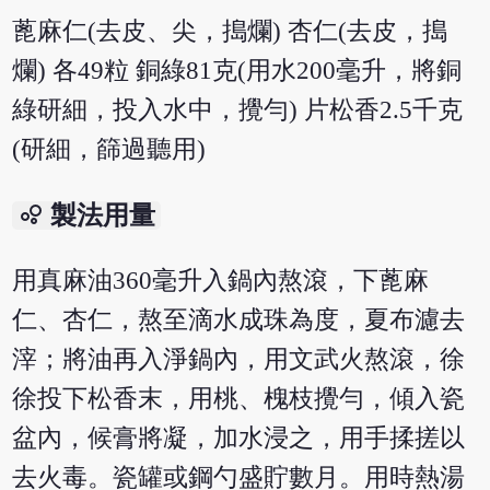
蓖麻仁(去皮、尖，搗爛) 杏仁(去皮，搗
爛) 各49粒 銅綠81克(用水200毫升，將銅
綠研細，投入水中，攪勻) 片松香2.5千克
(研細，篩過聽用)
bubble_chart
製法用量
用真麻油360毫升入鍋內熬滾，下蓖麻
仁、杏仁，熬至滴水成珠為度，夏布濾去
滓；將油再入淨鍋內，用文武火熬滾，徐
徐投下松香末，用桃、槐枝攪勻，傾入瓷
盆內，候膏將凝，加水浸之，用手揉搓以
去火毒。瓷罐或鋼勺盛貯數月。用時熱湯