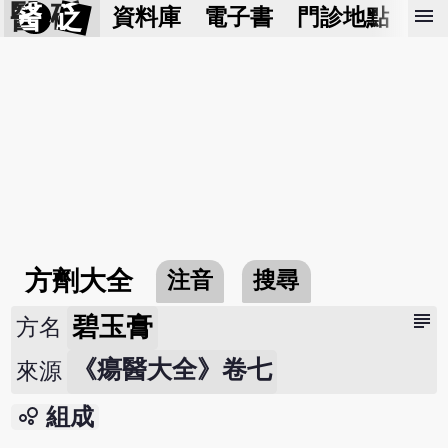
醫 砭
menu
資料庫
電子書
門診地點
預
方劑大全
注音
搜尋
subject
碧玉膏
方名
《瘍醫大全》卷七
來源
bubble_chart
組成