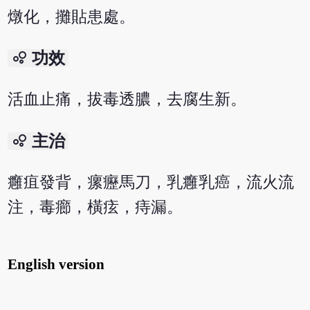
燉化，攤貼患處。
bubble_chart
功效
活血止痛，拔毒透膿，去腐生新。
bubble_chart
主治
癰疽發背，瘰癧馬刀，乳癰乳癌，流火流
注，毒癤，橫痃，痔漏。
English version