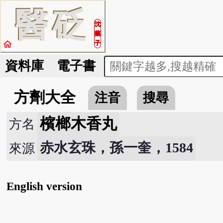
醫
砭
沈
藥
home
子
資料庫
電子書
方劑大全
注音
搜尋
檳榔木香丸
方名
赤水玄珠，孫一奎，1584
來源
English version