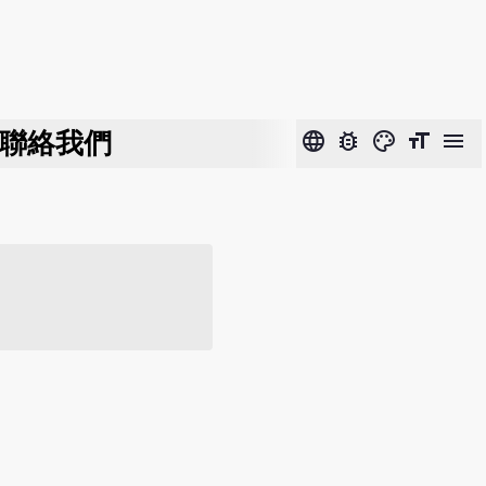
聯絡我們
language
bug_report
color_lens
format_size
menu