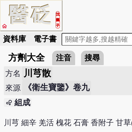
醫
砭
沈
藥
home
子
資料庫
電子書
方劑大全
注音
搜尋
川芎散
方名
《衛生寶鑒》卷九
來源
組成
bubble_chart
川芎 細辛 羌活 槐花 石膏 香附子 甘草(