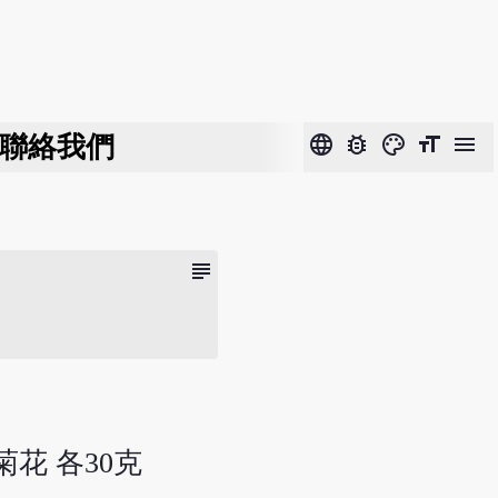
聯絡我們
language
bug_report
color_lens
format_size
menu
subject
菊花 各30克