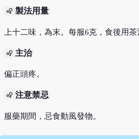
製法用量
bubble_chart
上十二味，為末。每服6克，食後用茶
主治
bubble_chart
偏正頭疼。
注意禁忌
bubble_chart
服藥期間，忌食動風發物。