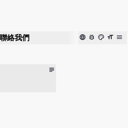
聯絡我們
language
bug_report
color_lens
format_size
menu
subject