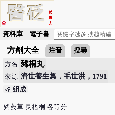
醫
砭
沈
藥
home
子
資料庫
電子書
方劑大全
注音
搜尋
豨桐丸
方名
濟世養生集，毛世洪，1791
來源
組成
bubble_chart
豨薟草 臭梧桐 各等分