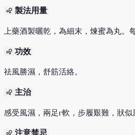
製法用量
bubble_chart
上藥酒製曬乾，為細末，煉蜜為丸。每
功效
bubble_chart
祛風勝濕，舒筋活絡。
主治
bubble_chart
感受風濕，兩足г軟，步履艱難，狀似
注意禁忌
bubble_chart