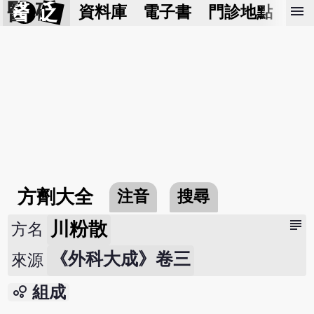
醫 砭
menu
資料庫
電子書
門診地點
預
方劑大全
注音
搜尋
subject
川粉散
方名
《外科大成》卷三
來源
bubble_chart
組成