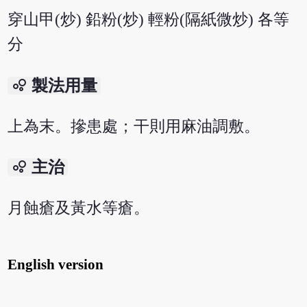
穿山甲(炒) 鉛粉(炒) 輕粉(隔紙微炒) 各等
分
bubble_chart
製法用量
上為末。摻患處；干則用麻油調敷。
bubble_chart
主治
月蝕瘡及黃水等瘡。
English version