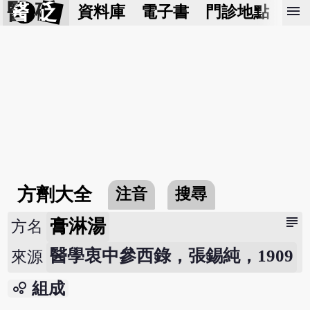
醫 砭
menu
資料庫
電子書
門診地點
預
方劑大全
注音
搜尋
subject
膏淋湯
方名
醫學衷中參西錄，張錫純，1909
來源
bubble_chart
組成