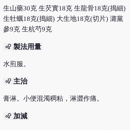
生山藥30克 生芡實18克 生龍骨18克(搗細)
生牡蠣18克(搗細) 大生地18克(切片) 潞黨
參9克 生杭芍9克
bubble_chart
製法用量
水煎服。
bubble_chart
主治
膏淋。小便混濁稠粘，淋澀作痛。
bubble_chart
加減