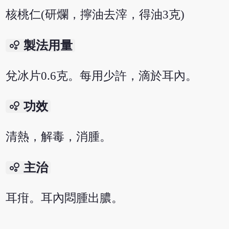
核桃仁(研爛，擰油去滓，得油3克)
bubble_chart
製法用量
兌冰片0.6克。每用少許，滴於耳內。
bubble_chart
功效
清熱，解毒，消腫。
bubble_chart
主治
耳疳。耳內悶腫出膿。