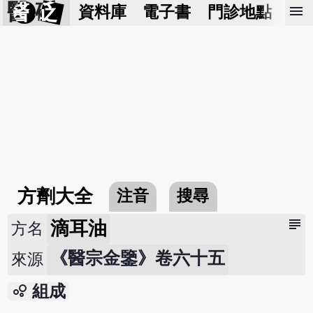
醫 砭
menu
資料庫
電子書
門診地點
預
方劑大全
注音
搜尋
subject
滴耳油
方名
《醫宗金鑒》卷六十五
來源
bubble_chart
組成