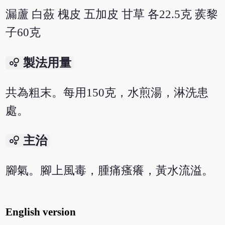
漏蘆 白蘞 槐皮 五加皮 甘草 各22.5克 蒺黎
子60克
bubble_chart
製法用量
共為粗末。每用150克，水煎湯，淋洗患
處。
bubble_chart
主治
腳氣。腳上風毒，腫痛瘙癢，黃水流溢。
English version