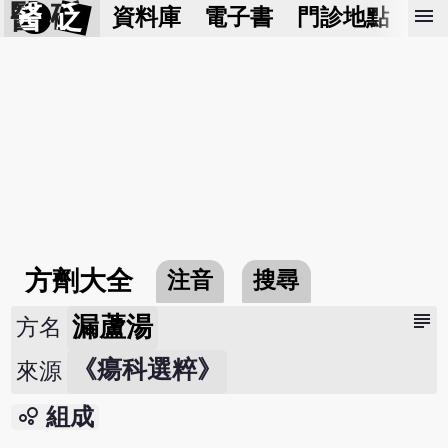
醫 砭
menu
資料庫
電子書
門診地點
預
方劑大全
注音
搜尋
subject
漏蘆湯
方名
《瘍科選粹》
來源
bubble_chart
組成