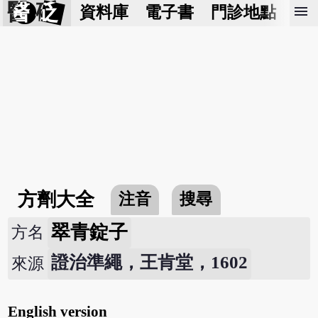
醫 砭
menu
資料庫
電子書
門診地點
預
方劑大全
注音
搜尋
翠青錠子
方名
證治準繩，王肯堂，1602
來源
English version