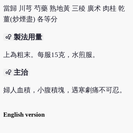
當歸 川芎 芍藥 熟地黃 三稜 廣术 肉桂 乾
薑(炒煙盡) 各等分
bubble_chart
製法用量
上為粗末。每服15克，水煎服。
bubble_chart
主治
婦人血積，小腹積塊，遇寒劇痛不可忍。
English version