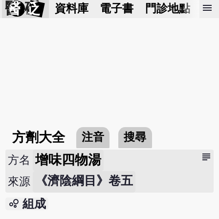
醫 砭
menu
資料庫
電子書
門診地點
預
方劑大全
注音
搜尋
subject
增味四物湯
方名
《濟陰綱目》卷五
來源
bubble_chart
組成