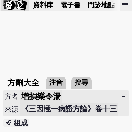
醫 砭
menu
資料庫
電子書
門診地點
預
方劑大全
注音
搜尋
subject
增損樂令湯
方名
《三因極一病證方論》卷十三
來源
bubble_chart
組成