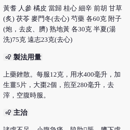
黃耆 人參 橘皮 當歸 桂心 細辛 前胡 甘草
(炙) 茯苓 麥門冬(去心) 芍藥 各60克 附子
(炮，去皮、臍) 熟地黃 各30克 半夏(湯
洗)75克 遠志23克(去心)
bubble_chart
製法用量
上藥銼散。每服12克，用水400毫升，加
生薑5片，大棗2個，煎至280毫升，去
滓，空腹時服。
bubble_chart
主治
諸虛不足，小腹急痛，脇肋脹，臍下虛