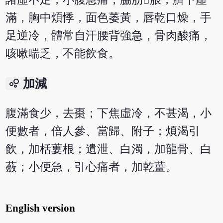
滿，胸中煩悸，面色萎黃，唇乾口燥，手
足逆冷，體常自汗腰背強急，骨肉酸痛，
咳嗽喘乏，不能飲食。
bubble_chart
加減
腹滿食少，去棗；下焦虛冷，不甚渴，小
便數者，倍人參、當歸、附子；煩渴引
飲，加栝蔞根；遺泄、白濁，加龍骨、白
蘞；小便急，引心痛者，加乾薑。
English version