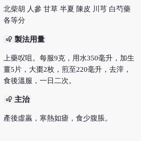
北柴胡 人參 甘草 半夏 陳皮 川芎 白芍藥
各等分
bubble_chart
製法用量
上藥㕮咀。每服9克，用水350毫升，加生
薑5片，大棗2枚，煎至220毫升，去滓，
食後溫服，一日二次。
bubble_chart
主治
產後虛羸，寒熱如瘧，食少腹脹。