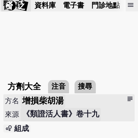
醫 砭
menu
資料庫
電子書
門診地點
預
方劑大全
注音
搜尋
subject
增損柴胡湯
方名
《類證活人書》卷十九
來源
bubble_chart
組成