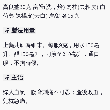
高良薑30克 當歸(洗，焙) 肉桂(去粗皮) 白
芍藥 陳橘皮(去白) 烏藥 各15克
bubble_chart
製法用量
上藥共研為細末。每服9克，用水150毫
升、醋150毫升，同煎至210毫升，通口
服，不拘時候。
bubble_chart
主治
婦人血氣，腹脅刺痛不可忍；產後敗血，
兒枕急痛。