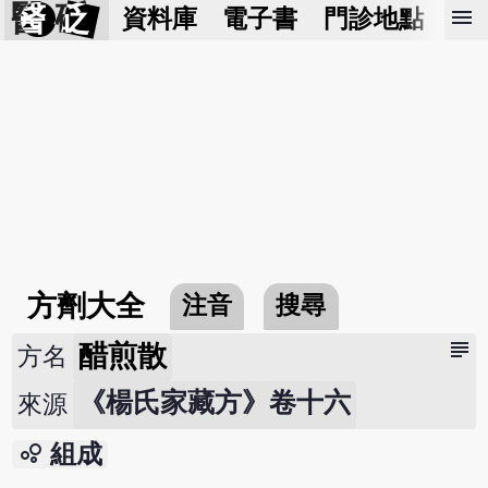
醫 砭
menu
資料庫
電子書
門診地點
預
方劑大全
注音
搜尋
subject
醋煎散
方名
《楊氏家藏方》卷十六
來源
bubble_chart
組成