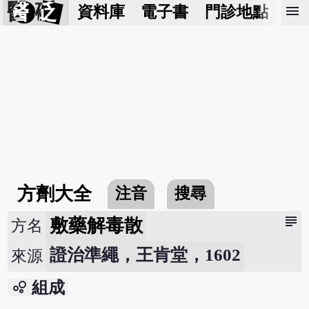
醫 砭
menu
資料庫
電子書
門診地點
預
方劑大全
注音
搜尋
subject
敷藥解毒散
方名
證治準繩，王肯堂，1602
來源
bubble_chart
組成