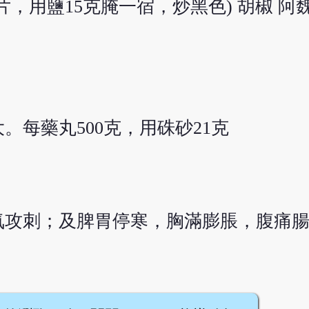
(切片，用鹽15克腌一宿，炒黑色) 胡椒 
每藥丸500克，用硃砂21克
氣攻刺；及脾胃停寒，胸滿膨脹，腹痛