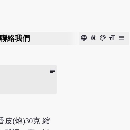
聯絡我們
language
bug_report
color_lens
format_size
menu
subject
香皮(炮)30克 縮