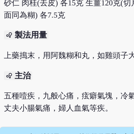
砂仁 肉桂(去皮) 各15克 生薑120克
面同為糊) 各7.5克
製法用量
bubble_chart
上藥搗末，用阿魏糊和丸，如雞頭子大。
主治
bubble_chart
五種噎疾，九般心痛，痃癖氣塊，冷
丈夫小腸氣痛，婦人血氣等疾。