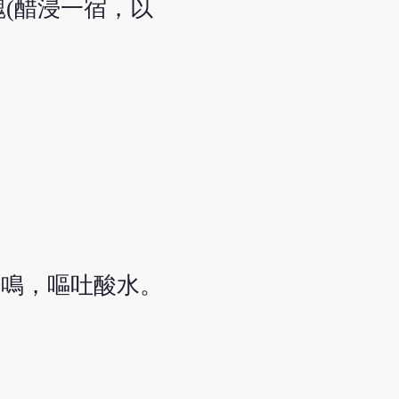
阿魏(醋浸一宿，以
腸鳴，嘔吐酸水。