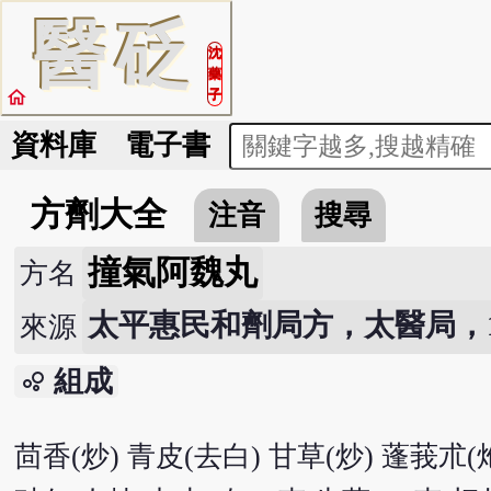
醫
砭
沈
藥
home
子
資料庫
電子書
方劑大全
注音
搜尋
撞氣阿魏丸
方名
太平惠民和劑局方，太醫局，107
來源
組成
bubble_chart
茴香(炒) 青皮(去白) 甘草(炒) 蓬莪朮(