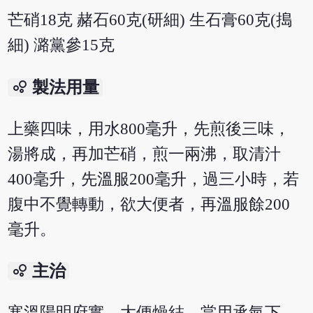
芒硝18克 赭石60克(研細) 生石膏60克(搗
細) 潞黨參15克
bubble_chart
製法用量
上藥四味，用水800毫升，先煎後三味，
湯將成，再加芒硝，煎一兩沸，取清汁
400毫升，先溫服200毫升，過三小時，若
腹中不覺轉動，欲大便者，再溫服餘200
毫升。
bubble_chart
主治
寒溫陽明府實，大便燥結，當用承氣下