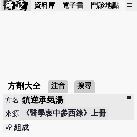
醫 砭
menu
資料庫
電子書
門診地點
預
方劑大全
注音
搜尋
subject
鎮逆承氣湯
方名
《醫學衷中參西錄》上冊
來源
bubble_chart
組成