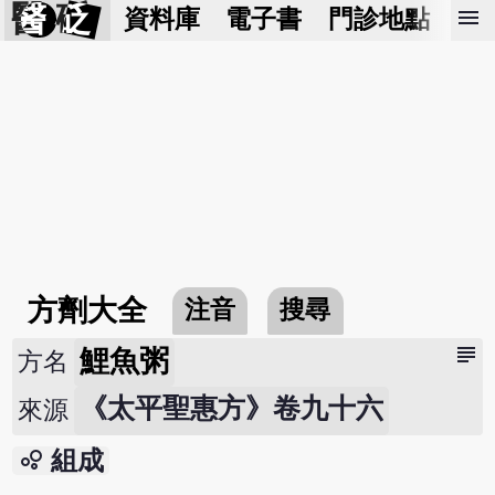
醫 砭
menu
資料庫
電子書
門診地點
預
方劑大全
注音
搜尋
subject
鯉魚粥
方名
《太平聖惠方》卷九十六
來源
bubble_chart
組成