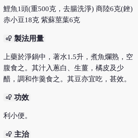
鯉魚1頭(重500克，去腸洗淨) 商陸6克(銼)
赤小豆18克 紫蘇莖葉6克
bubble_chart
製法用量
上藥於淨鍋中，著水1.5升，煮魚爛熟，空
腹食之。其汁入蔥白、生薑，橘皮及少
醋，調和作羹食之。其豆亦宜吃，甚效。
bubble_chart
功效
利小便。
bubble_chart
主治