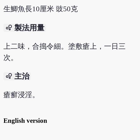
生鯽魚長10厘米 豉50克
bubble_chart
製法用量
上二味，合搗令細。塗敷瘡上，一日三
次。
bubble_chart
主治
瘡癬浸淫。
English version