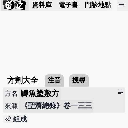
醫 砭
menu
資料庫
電子書
門診地點
預
方劑大全
注音
搜尋
subject
鯽魚塗敷方
方名
《聖濟總錄》卷一三三
來源
bubble_chart
組成