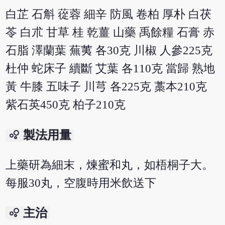
白芷 石斛 蓯蓉 細辛 防風 卷柏 厚朴 白茯
苓 白朮 甘草 桂 乾薑 山藥 禹餘糧 石膏 赤
石脂 澤蘭葉 蕪荑 各30克 川椒 人參225克
杜仲 蛇床子 續斷 艾葉 各110克 當歸 熟地
黃 牛膝 五味子 川芎 各225克 藁本210克
紫石英450克 柏子210克
bubble_chart
製法用量
上藥研為細末，煉蜜和丸，如梧桐子大。
每服30丸，空腹時用米飲送下
bubble_chart
主治