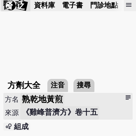
醫 砭
menu
資料庫
電子書
門診地點
預
方劑大全
注音
搜尋
subject
熟乾地黃煎
方名
《雞峰普濟方》卷十五
來源
bubble_chart
組成