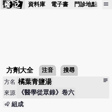
醫 砭
menu
資料庫
電子書
門診地點
預
方劑大全
注音
搜尋
subject
橘葉青鹽湯
方名
《醫學從眾錄》卷六
來源
bubble_chart
組成