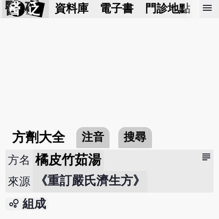
醫 砭
menu
資料庫
電子書
門診地點
預
方劑大全
注音
搜尋
subject
橘皮竹茹湯
方名
《重訂嚴氏濟生方》
來源
bubble_chart
組成