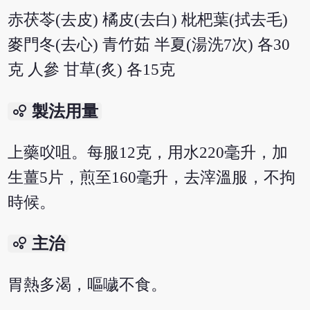
赤茯苓(去皮) 橘皮(去白) 枇杷葉(拭去毛)
麥門冬(去心) 青竹茹 半夏(湯洗7次) 各30
克 人參 甘草(炙) 各15克
bubble_chart
製法用量
上藥㕮咀。每服12克，用水220毫升，加
生薑5片，煎至160毫升，去滓溫服，不拘
時候。
bubble_chart
主治
胃熱多渴，嘔噦不食。