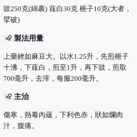
豉250克(綿裹) 薤白30克 梔子10克(大者，
擘破)
bubble_chart
製法用量
上藥銼如麻豆大。以水1.25升，先煎梔子
十沸，下薤白，煎至1升，再下豉，煎取
700毫升，去滓，每服200毫升。
bubble_chart
主治
傷寒，熱毒內蘊，下利色赤，狀如爛肉
汁，腹痛。