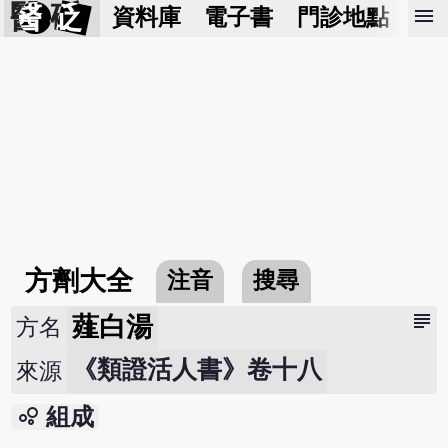
醫 砭
menu
資料庫
電子書
門診地點
預
方劑大全
注音
搜尋
subject
薤白湯
方名
《類證活人書》卷十八
來源
bubble_chart
組成