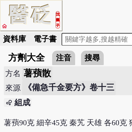
醫
砭
沈
藥
home
子
資料庫
電子書
方劑大全
注音
搜尋
薯蕷散
方名
《備急千金要方》卷十三
來源
組成
bubble_chart
薯蕷90克 細辛45克 秦艽 天雄 各60克