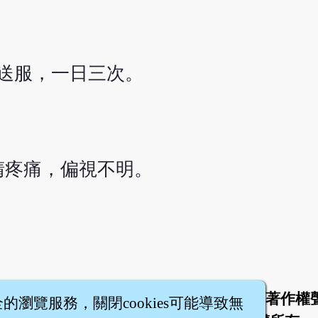
送服，一日三次。
睛疼痛，偏視不明。
於
聯絡我們
服務條款
隱私權條款
著作權
|
|
|
|
全的瀏覽服務，關閉cookies可能導致無