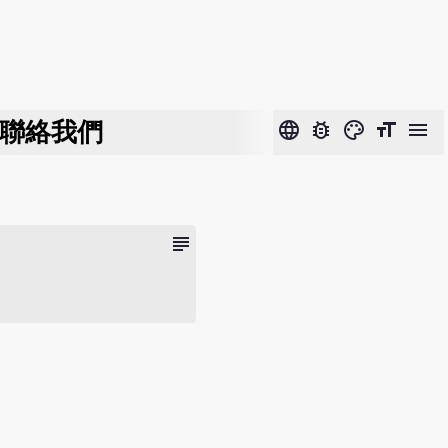
聯絡我們
language
bug_report
color_lens
format_size
menu
subject