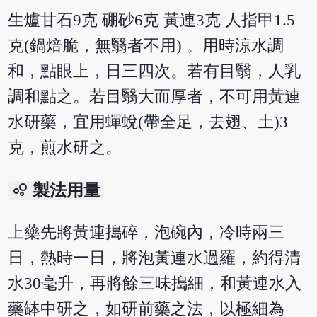
生爐甘石9克 硼砂6克 黃連3克 人指甲1.5
克(鍋焙脆，無翳者不用) 。用時涼水調
和，點眼上，日三四次。若有目翳，人乳
調和點之。若目翳大而厚者，不可用黃連
水研藥，宜用蟬蛻(帶全足，去翅、土)3
克，煎水研之。
bubble_chart
製法用量
上藥先將黃連搗碎，泡碗內，冷時兩三
日，熱時一日，將泡黃連水過羅，約得清
水30毫升，再將餘三味搗細，和黃連水入
藥缽中研之，如研前藥之法，以極細為