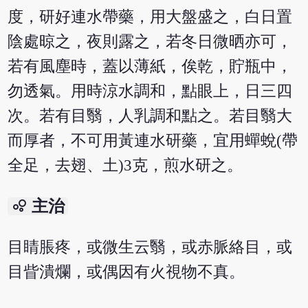
度，研好連水帶藥，用大盤盛之，白日置
陰處晾之，夜則露之，若冬日微晒亦可，
若有風塵時，蓋以薄紙，俟乾，貯瓶中，
勿透氣。用時涼水調和，點眼上，日三四
次。若有目翳，人乳調和點之。若目翳大
而厚者，不可用黃連水研藥，宜用蟬蛻(帶
全足，去翅、土)3克，煎水研之。
bubble_chart
主治
目睛脹疼，或微生云翳，或赤脈絡目，或
目眥潰爛，或偶因有火視物不真。