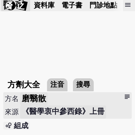
醫 砭
menu
資料庫
電子書
門診地點
預
方劑大全
注音
搜尋
subject
磨翳散
方名
《醫學衷中參西錄》上冊
來源
bubble_chart
組成