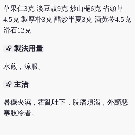
草果仁3克 淡豆豉9克 炒山梔6克 省頭草
4.5克 製厚朴3克 醋炒半夏3克 酒黃芩4.5克
滑石12克
bubble_chart
製法用量
水煎，涼服。
bubble_chart
主治
暑穢夾濕，霍亂吐下，脘痞煩渴，外顯惡
寒肢冷者。