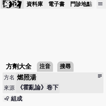
醫 砭
menu
資料庫
電子書
門診地點
預
方劑大全
注音
搜尋
subject
燃照湯
方名
《霍亂論》卷下
來源
bubble_chart
組成