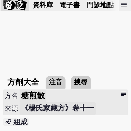
醫 砭
menu
資料庫
電子書
門診地點
預
方劑大全
注音
搜尋
subject
糖煎散
方名
《楊氏家藏方》卷十一
來源
bubble_chart
組成