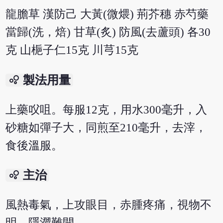
龍膽草 漢防己 大黃(微煨) 荊芥穗 赤芍藥
當歸(洗，焙) 甘草(炙) 防風(去蘆頭) 各30
克 山梔子仁15克 川芎15克
bubble_chart
製法用量
上藥㕮咀。每服12克，用水300毫升，入
砂糖如彈子大，同煎至210毫升，去滓，
食後溫服。
bubble_chart
主治
風熱毒氣，上攻眼目，赤腫疼痛，視物不
明，隱澀難開。