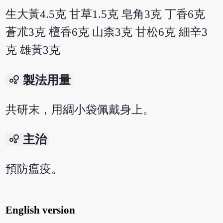
生大黃4.5克 甘草1.5克 皂角3克 丁香6克
蒼朮3克 檀香6克 山柰3克 甘松6克 細辛3
克 雄黃3克
bubble_chart
製法用量
共研末，用綢小袋佩戴身上。
bubble_chart
主治
預防瘟疫。
English version