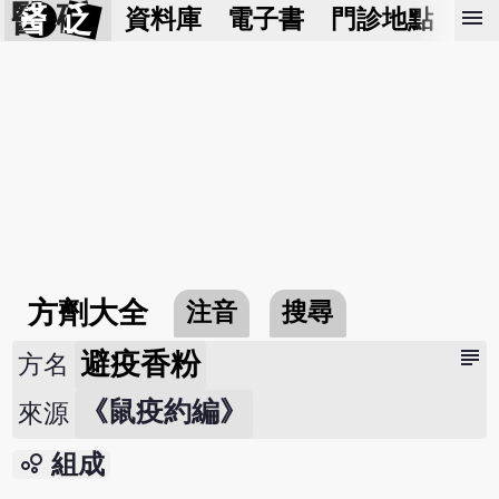
醫 砭
menu
資料庫
電子書
門診地點
預
方劑大全
注音
搜尋
subject
避疫香粉
方名
《鼠疫約編》
來源
bubble_chart
組成