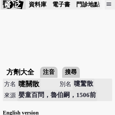
醫 砭
menu
資料庫
電子書
門診地點
預
方劑大全
注音
搜尋
嚏關散
嚏驚散
方名
別名
嬰童百問，魯伯嗣，1506前
來源
English version