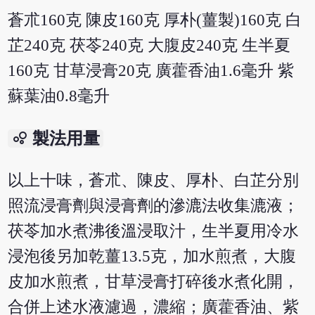
蒼朮160克 陳皮160克 厚朴(薑製)160克 白
芷240克 茯苓240克 大腹皮240克 生半夏
160克 甘草浸膏20克 廣藿香油1.6毫升 紫
蘇葉油0.8毫升
bubble_chart
製法用量
以上十味，蒼朮、陳皮、厚朴、白芷分別
照流浸膏劑與浸膏劑的滲漉法收集漉液；
茯苓加水煮沸後溫浸取汁，生半夏用冷水
浸泡後另加乾薑13.5克，加水煎煮，大腹
皮加水煎煮，甘草浸膏打碎後水煮化開，
合併上述水液濾過，濃縮；廣藿香油、紫