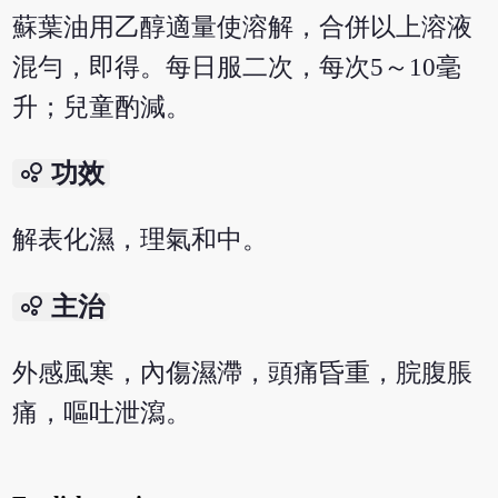
蘇葉油用乙醇適量使溶解，合併以上溶液
混勻，即得。每日服二次，每次5～10毫
升；兒童酌減。
bubble_chart
功效
解表化濕，理氣和中。
bubble_chart
主治
外感風寒，內傷濕滯，頭痛昏重，脘腹脹
痛，嘔吐泄瀉。