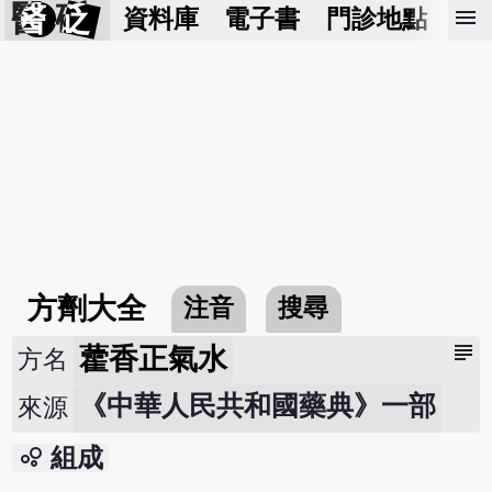
醫 砭
menu
資料庫
電子書
門診地點
預
方劑大全
注音
搜尋
subject
藿香正氣水
方名
《中華人民共和國藥典》一部
來源
bubble_chart
組成