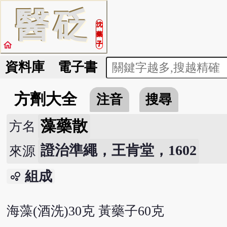
醫
砭
沈
藥
home
子
資料庫
電子書
方劑大全
注音
搜尋
藻藥散
方名
證治準繩，王肯堂，1602
來源
組成
bubble_chart
海藻(酒洗)30克 黃藥子60克