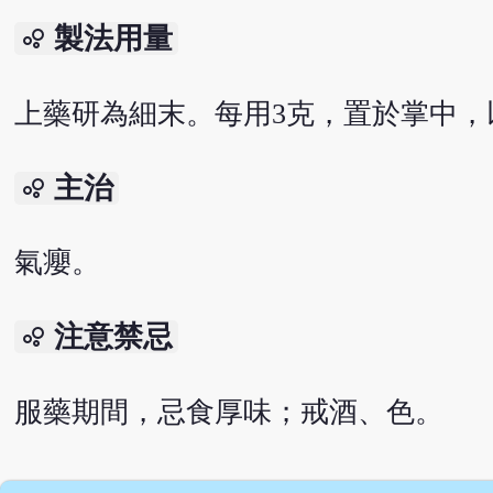
製法用量
bubble_chart
上藥研為細末。每用3克，置於掌中，
主治
bubble_chart
氣癭。
注意禁忌
bubble_chart
服藥期間，忌食厚味；戒酒、色。