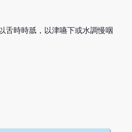
以舌時時舐，以津嚥下或水調慢咽