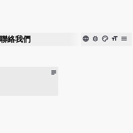
聯絡我們
language
bug_report
color_lens
format_size
menu
subject