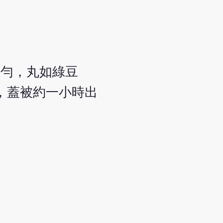
極勻，丸如綠豆
，蓋被約一小時出