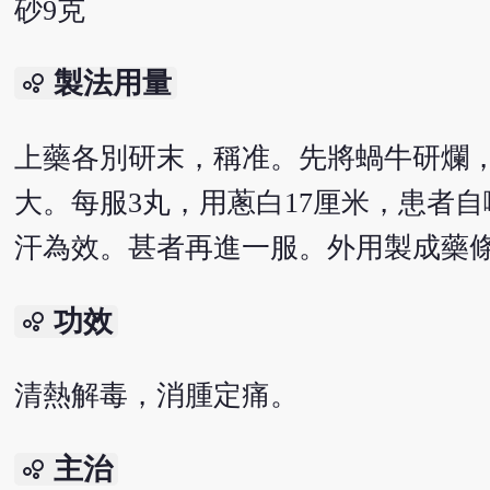
砂9克
製法用量
bubble_chart
上藥各別研末，稱准。先將蝸牛研爛
大。每服3丸，用蔥白17厘米，患者
汗為效。甚者再進一服。外用製成藥
功效
bubble_chart
清熱解毒，消腫定痛。
主治
bubble_chart