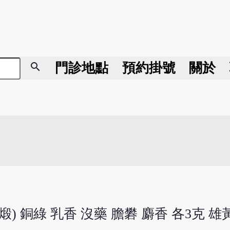
search
門診地點
預約掛號
關於
煅) 銅綠 乳香 沒藥 膽礬 麝香 各3克 雄