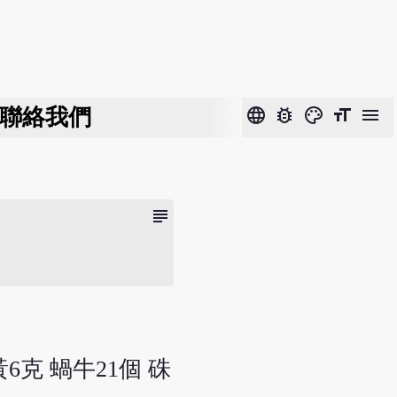
聯絡我們
language
bug_report
color_lens
format_size
menu
subject
黃6克 蝸牛21個 硃