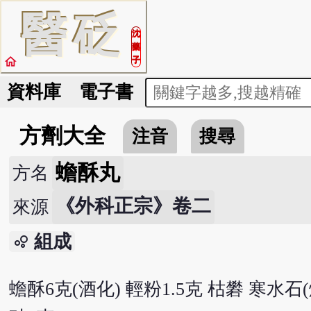
醫
砭
沈
藥
home
子
資料庫
電子書
方劑大全
注音
搜尋
蟾酥丸
方名
《外科正宗》卷二
來源
組成
bubble_chart
蟾酥6克(酒化) 輕粉1.5克 枯礬 寒水石(