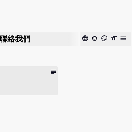
聯絡我們
language
bug_report
color_lens
format_size
menu
subject