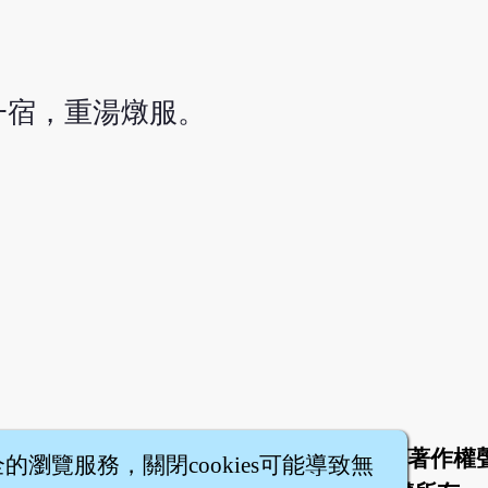
露一宿，重湯燉服。
於
聯絡我們
服務條款
隱私權條款
著作權
|
|
|
|
全的瀏覽服務，關閉cookies可能導致無