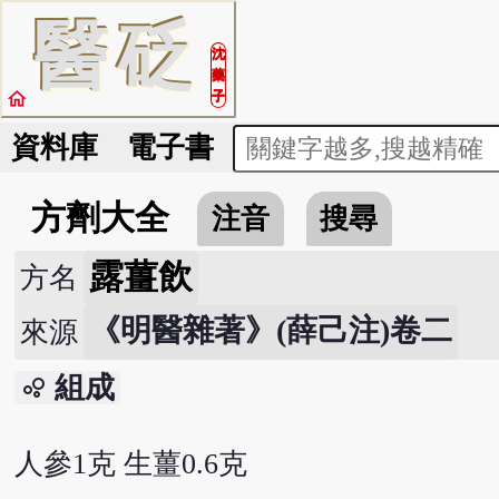
醫
砭
沈
藥
home
子
資料庫
電子書
方劑大全
注音
搜尋
露薑飲
方名
《明醫雜著》(薛己注)卷二
來源
組成
bubble_chart
人參1克 生薑0.6克