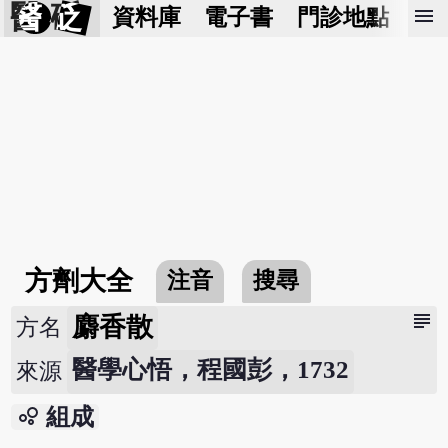
醫 砭
menu
資料庫
電子書
門診地點
預
方劑大全
注音
搜尋
subject
麝香散
方名
醫學心悟，程國彭，1732
來源
bubble_chart
組成