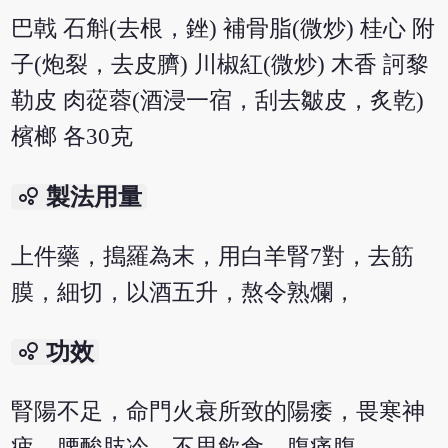
巴戟 石斛(去根，銼) 補骨脂(微炒) 桂心 附
子(炮裂，去皮臍) 川椒紅(微炒) 木香 訶黎
勒皮 肉蓯蓉(酒浸一宿，刮去皺皮，炙乾)
檳榔 各30克
bubble_chart
製法用量
上件藥，搗羅為末，用白羊腎7對，去筋
膜，細切，以酒五升，熬令熟爛，
bubble_chart
功效
腎陽不足，命門火衰所致的陽痿，畏寒神
疲，腰酸肢冷，不思飲食，腹痛腹