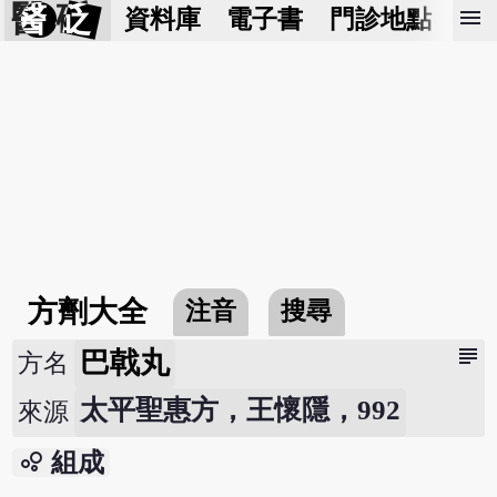
醫 砭
menu
資料庫
電子書
門診地點
預
方劑大全
注音
搜尋
subject
巴戟丸
方名
太平聖惠方，王懷隱，992
來源
bubble_chart
組成