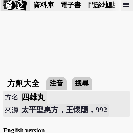
醫 砭
menu
資料庫
電子書
門診地點
預
方劑大全
注音
搜尋
四雄丸
方名
太平聖惠方，王懷隱，992
來源
English version