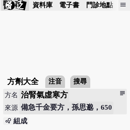
醫 砭
menu
資料庫
電子書
門診地點
預
方劑大全
注音
搜尋
subject
治腎氣虛寒方
方名
備急千金要方，孫思邈，650
來源
bubble_chart
組成