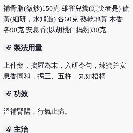
補骨脂(微炒)150克 雄雀兒糞(頭尖者是) 硫
黃(細研，水飛過) 各60克 熟乾地黃 木香
各90克 安息香(以胡桃仁搗熟)30克
bubble_chart
製法用量
上件藥，搗羅為末，入研令勻，煉蜜并安
息香同和，搗三、五杵，丸如梧桐
bubble_chart
功效
溫補腎陽，行氣止痛。
bubble_chart
主治