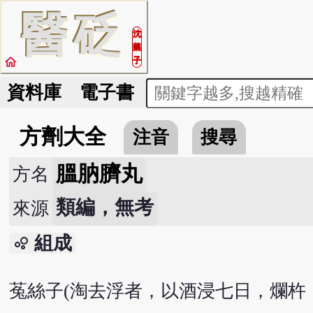
醫
砭
沈
藥
home
子
資料庫
電子書
方劑大全
注音
搜尋
膃肭臍丸
方名
類編，無考
來源
組成
bubble_chart
菟絲子(淘去浮者，以酒浸七日，爛杵，焙