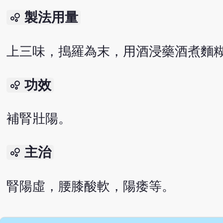
製法用量
bubble_chart
上三味，搗羅為末，用酒浸藥酒煮麵
功效
bubble_chart
補腎壯陽。
主治
bubble_chart
腎陽虛，腰膝酸軟，陽痿等。