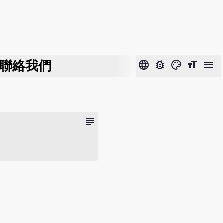
聯絡我們
language
bug_report
color_lens
format_size
menu
subject