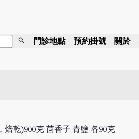
search
門診地點
預約掛號
關於
乾)900克 茴香子 青鹽 各90克