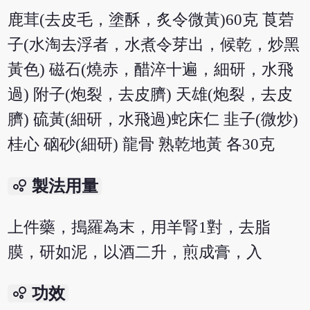
鹿茸(去皮毛，塗酥，炙令微黃)60克 莨菪
子(水淘去浮者，水煮令芽出，候乾，炒黑
黃色) 磁石(燒赤，醋淬十遍，細研，水飛
過) 附子(炮裂，去皮臍) 天雄(炮裂，去皮
臍) 硫黃(細研，水飛過)蛇床仁 韭子(微炒)
桂心 硇砂(細研) 龍骨 熟乾地黃 各30克
bubble_chart
製法用量
上件藥，搗羅為末，用羊腎1對，去脂
膜，研如泥，以酒二升，煎成膏，入
bubble_chart
功效