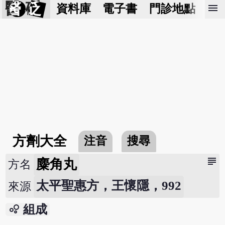
醫 砭
menu
資料庫
電子書
門診地點
預
方劑大全
注音
搜尋
subject
麋角丸
方名
太平聖惠方，王懷隱，992
來源
bubble_chart
組成