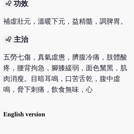
bubble_chart
功效
補虛壯元，溫暖下元，益精髓，調脾胃。
bubble_chart
主治
五勞七傷，真氣虛憊，臍腹冷痛，肢體酸
疼，腰背拘急，腳膝緩弱，面色黧黑，肌
肉消瘦。目暗耳鳴，口苦舌乾，腹中虛
鳴，脅下刺痛，飲食無味，心
English version