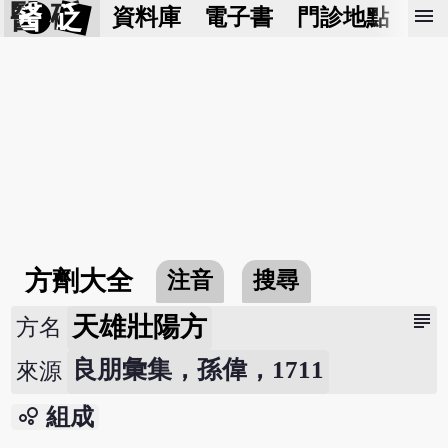
醫 砭
menu
資料庫
電子書
門診地點
預
方劑大全
注音
搜尋
subject
天雄壯陽方
方名
良朋彙集，孫偉，1711
來源
bubble_chart
組成