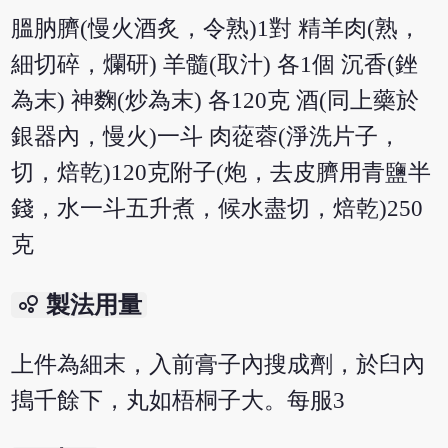
膃肭臍(慢火酒炙，令熟)1對 精羊肉(熟，
細切碎，爛研) 羊髓(取汁) 各1個 沉香(銼
為末) 神麴(炒為末) 各120克 酒(同上藥於
銀器內，慢火)一斗 肉蓯蓉(淨洗片子，
切，焙乾)120克附子(炮，去皮臍用青鹽半
錢，水一斗五升煮，候水盡切，焙乾)250
克
bubble_chart
製法用量
上件為細末，入前膏子內搜成劑，於臼內
搗千餘下，丸如梧桐子大。每服3