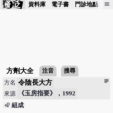
醫 砭
menu
資料庫
電子書
門診地點
預
方劑大全
注音
搜尋
subject
令陰長大方
方名
《玉房指要》，1992
來源
bubble_chart
組成