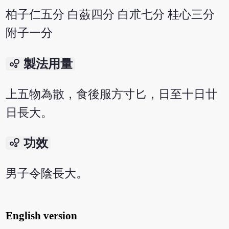
柏子仁五分 白蘞四分 白朮七分 桂心三分
附子一分
bubble_chart
製法用量
上五物為散，食後服方寸匕，日至十日廿
日長大。
bubble_chart
功效
男子令陰長大。
English version