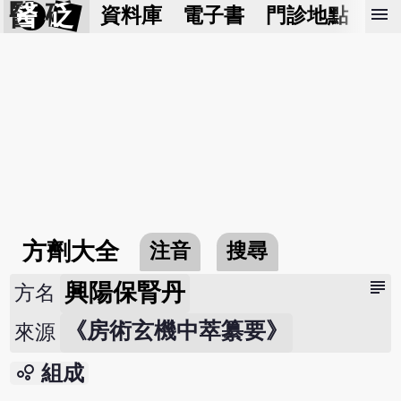
醫 砭
menu
資料庫
電子書
門診地點
預
方劑大全
注音
搜尋
subject
興陽保腎丹
方名
《房術玄機中萃纂要》
來源
bubble_chart
組成