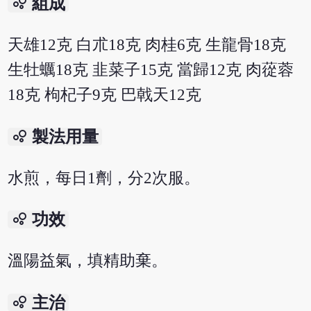
bubble_chart
組成
天雄12克 白朮18克 肉桂6克 生龍骨18克
生牡蠣18克 韭菜子15克 當歸12克 肉蓯蓉
18克 枸杞子9克 巴戟天12克
bubble_chart
製法用量
水煎，每日1劑，分2次服。
bubble_chart
功效
溫陽益氣，填精助棄。
bubble_chart
主治