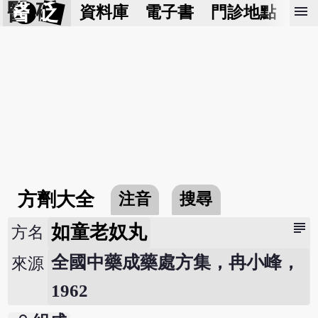
醫 砭
menu
資料庫
電子書
門診地點
預
方劑大全
注音
搜尋
subject
如童老奴丸
方名
全國中藥成藥處方集，冉小峰，
來源
1962